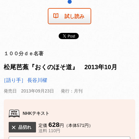
1
試し読み
１００分ｄｅ名著
松尾芭蕉『おくのほそ道』 2013年10月
［語り手］ 長谷川櫂
発売日 2013年09月23日
発行：月刊
NHKテキスト
628
定価
円（本体571円）
品切れ
送料 110円