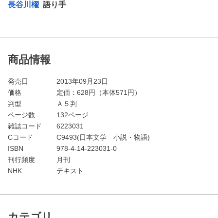
長谷川櫂
語り手
商品情報
発売日
2013年09月23日
価格
定価：
628
円（本体571円）
判型
Ａ５判
ページ数
132ページ
雑誌コード
6223031
Cコード
C9493(日本文学 小説・物語)
ISBN
978-4-14-223031-0
刊行頻度
月刊
NHK
テキスト
カテゴリ