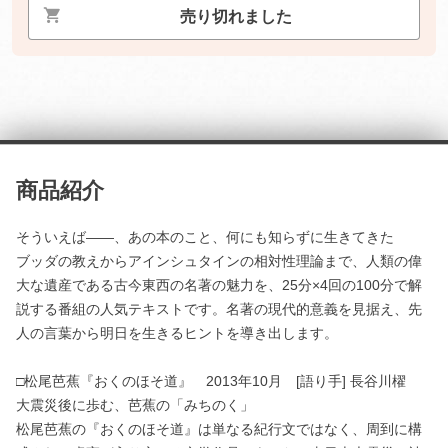
売り切れました
商品紹介
そういえば――、あの本のこと、何にも知らずに生きてきた
ブッダの教えからアインシュタインの相対性理論まで、人類の偉
大な遺産である古今東西の名著の魅力を、25分×4回の100分で解
説する番組の人気テキストです。名著の現代的意義を見据え、先
人の言葉から明日を生きるヒントを導き出します。
□松尾芭蕉『おくのほそ道』 2013年10月 [語り手] 長谷川櫂
大震災後に歩む、芭蕉の「みちのく」
松尾芭蕉の『おくのほそ道』は単なる紀行文ではなく、周到に構