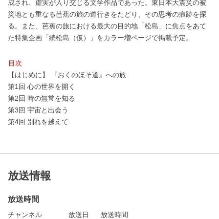
成され、虚実が入り交じる文学作品であった。東日本大震災の被
災地とも重なる芭蕉の旅の道行きをたどり、その思考の痕跡を探
る。また、芭蕉の旅における最大の目的地「松島」に焦点をあて
た特集企画「続松島（仮）」をカラー増ページで掲載予定。
目次
【はじめに】 『おくのほそ道』への旅
第1回 心の世界を開く
第2回 時の無常を知る
第3回 宇宙と出会う
第4回 別れを越えて
放送情報
放送時間
チャンネル
放送日
放送時間