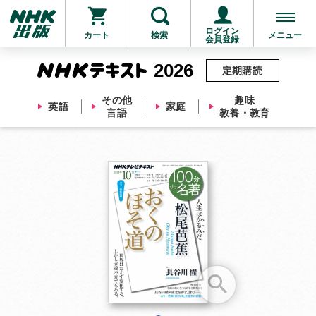
ログイン
カート
検索
メニュー
会員登録
2026
定期購読
その他
趣味
英語
家庭
言語
教養・教育
お支払いに進む
他にも商品を買う