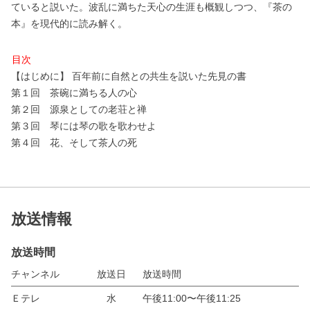
ていると説いた。波乱に満ちた天心の生涯も概観しつつ、『茶の
本』を現代的に読み解く。
目次
【はじめに】 百年前に自然との共生を説いた先見の書
第１回 茶碗に満ちる人の心
第２回 源泉としての老荘と禅
第３回 琴には琴の歌を歌わせよ
第４回 花、そして茶人の死
放送情報
放送時間
チャンネル
放送日
放送時間
Ｅテレ
水
午後11:00〜午後11:25