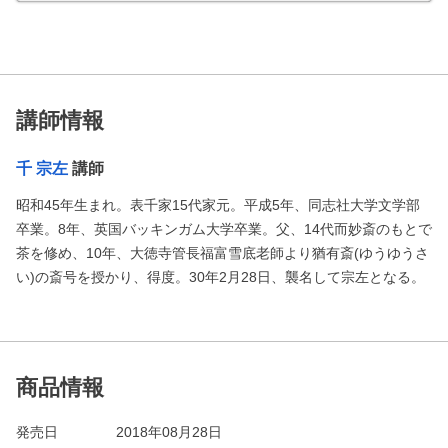
講師情報
千 宗左
講師
昭和45年生まれ。表千家15代家元。平成5年、同志社大学文学部
卒業。8年、英国バッキンガム大学卒業。父、14代而妙斎のもとで
茶を修め、10年、大徳寺管長福富雪底老師より猶有斎(ゆうゆうさ
い)の斎号を授かり、得度。30年2月28日、襲名して宗左となる。
商品情報
発売日
2018年08月28日