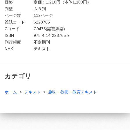
価格
定価：
1,210
円（本体1,100円）
判型
ＡＢ判
ページ数
112ページ
雑誌コード
6228765
Cコード
C9476(諸芸娯楽)
ISBN
978-4-14-228765-9
刊行頻度
不定期刊
NHK
テキスト
カテゴリ
ホーム
テキスト
趣味・教養・教育テキスト