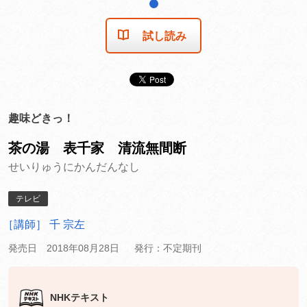
1
試し読み
趣味どきっ！
茶の湯 表千家 清流無間断
せいりゅうにかんだんなし
テレビ
［講師］ 千 宗左
発売日 2018年08月28日
発行：不定期刊
NHKテキスト