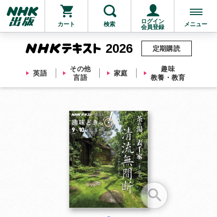
ログイン
カート
検索
メニュー
会員登録
2026
定期購読
その他
趣味
英語
家庭
言語
教養・教育
お支払いに進む
他にも商品を買う