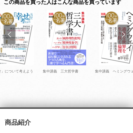
この商品を買った人はこんな商品を買っています
せ」について考えよう
集中講義 三大哲学書
集中講義 ヘミングウ
商品紹介