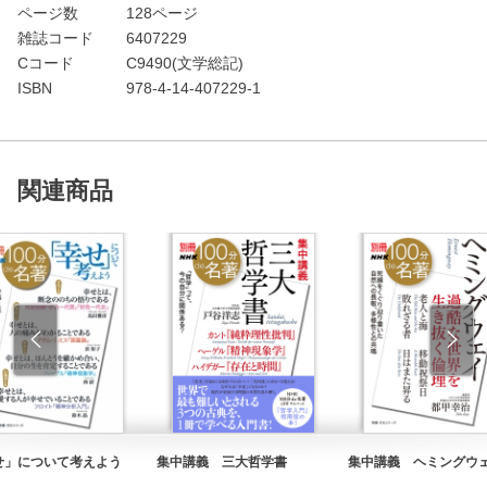
ページ数
128ページ
雑誌コード
6407229
Cコード
C9490(文学総記)
ISBN
978-4-14-407229-1
関連商品
せ」について考えよう
集中講義 三大哲学書
集中講義 ヘミングウ