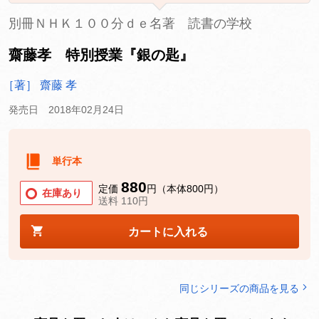
別冊ＮＨＫ１００分ｄｅ名著 読書の学校
齋藤孝 特別授業『銀の匙』
［著］ 齋藤 孝
発売日 2018年02月24日
単行本
880
定価
円（本体800円）
在庫あり
送料 110円
カートに入れる
同じシリーズの商品を見る