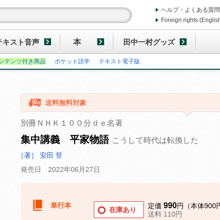
ヘルプ・よくある質問
Foreign rights (Englis
テキスト音声
本
田中一村グッズ
ンテンツ付き商品
ポケット語学
テキスト電子版
送料無料対象
別冊ＮＨＫ１００分ｄｅ名著
集中講義 平家物語
こうして時代は転換した
［著］ 安田 登
発売日 2022年06月27日
単行本
990
定価
円（本体900
在庫あり
送料 110円