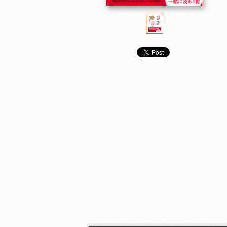
「日本人」とは何者
老子×孫子 「水」の
「幸せ」につい
か？
ように生きる
よう