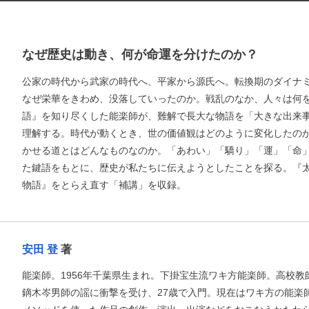
なぜ歴史は動き、何が命運を分けたのか？
公家の時代から武家の時代へ、平家から源氏へ。転換期のダイナ
なぜ栄華をきわめ、没落していったのか。戦乱のなか、人々は何
語』を知り尽くした能楽師が、難解で長大な物語を「大きな出来
理解する。時代が動くとき、世の価値観はどのように変化したの
かせる道とはどんなものなのか。「あわい」「驕り」「運」「命
た鍵語をもとに、歴史が私たちに伝えようとしたことを探る。『
物語』をとらえ直す「補講」を収録。
安田 登
著
能楽師。1956年千葉県生まれ。下掛宝生流ワキ方能楽師。高校
鏑木岑男師の謡に衝撃を受け、27歳で入門。現在はワキ方の能楽