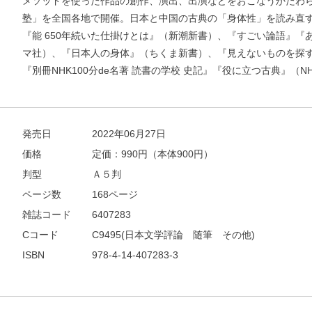
メソッドを使った作品の創作、演出、出演などをおこなうかたわ
塾」を全国各地で開催。日本と中国の古典の「身体性」を読み直
『能 650年続いた仕掛けとは』（新潮新書）、『すごい論語』『
お支払いに進む
マ社）、『日本人の身体』（ちくま新書）、『見えないものを探す
『別冊NHK100分de名著 読書の学校 史記』『役に立つ古典』（
他にも商品を買う
発売日
2022年06月27日
価格
定価：
990
円（本体900円）
判型
Ａ５判
ページ数
168ページ
雑誌コード
6407283
Cコード
C9495(日本文学評論 随筆 その他)
ISBN
978-4-14-407283-3