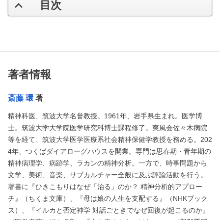
目次
著者情報
斎藤 環
著
精神科医、筑波大学名誉教授。1961年、岩手県生まれ。医学博
士。筑波大学大学院医学研究科博士課程修了。爽風会佐々木病院
等を経て、筑波大学医学医療系社会精神保健学教授を務める。202
4年、つくばダイアローグハウスを開業。専門は思春期・青年期の
精神病理学、病跡学、ラカンの精神分析。一方で、時事問題から
文学、美術、音楽、サブカルチャー全般に及ぶ評論活動を行う。
著書に『ひきこもりはなぜ「治る」のか？ 精神分析的アプロー
チ』（ちくま文庫）、『母は娘の人生を支配する』（NHKブック
ス）、『イルカと否定神学 対話ごときでなぜ回復が起こるのか』