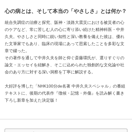
心の病とは、そして本当の「やさしさ」とは何か？
統合失調症の治療と探究、阪神・淡路大震災における被災者の心
のケアなど、常に苦しむ人の心に寄り添い続けた精神科医・中井
久夫。やさしさと同時に鋭い知性と深い教養を備えた彼は、優れ
た文筆家でもあり、臨床の現場にあって思索したことを多彩な文
章で綴った。
その著作を通して中井久夫を師と仰ぐ斎藤環氏が、選りすぐりの
論文・エッセイを紐解き、そこに込められた独創的な文化論や社
会のあり方に対する深い洞察を丁寧に解説する。
大好評を博した「NHK100分de名著 中井久夫スペシャル」の番組
テキストに、後期の代表作『徴候・記憶・外傷』を読み解く書き
下ろし新章を加えた決定版！