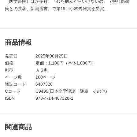
（医学書院）ほか多数。『心を病んだらいけないの』（與那覇潤
氏との共著、新潮選書）で第19回小林秀雄賞を受賞。
商品情報
発売日
2025年06月25日
価格
定価：
1,100
円（本体1,000円）
判型
Ａ５判
ページ数
160ページ
雑誌コード
6407328
Cコード
C9495(日本文学評論 随筆 その他)
ISBN
978-4-14-407328-1
関連商品