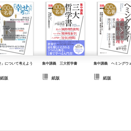
せ」について考えよう
集中講義 三大哲学書
集中講義 ヘミングウ
紙版
紙版
紙版