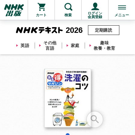
ログイン
カート
検索
メニュー
会員登録
2026
定期購読
その他
趣味
英語
家庭
言語
教養・教育
お支払いに進む
他にも商品を買う