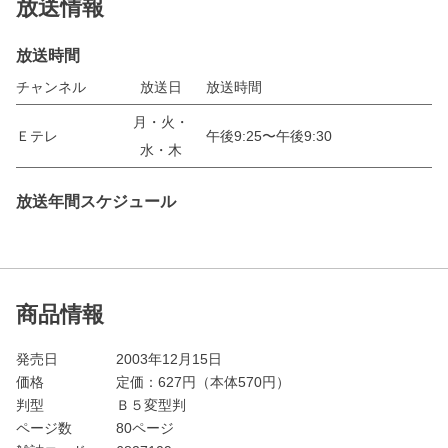
放送情報
放送時間
チャンネル
放送日
放送時間
月・火・
Ｅテレ
午後9:25〜午後9:30
水・木
放送年間スケジュール
商品情報
発売日
2003年12月15日
価格
定価：
627
円（本体570円）
判型
Ｂ５変型判
ページ数
80ページ