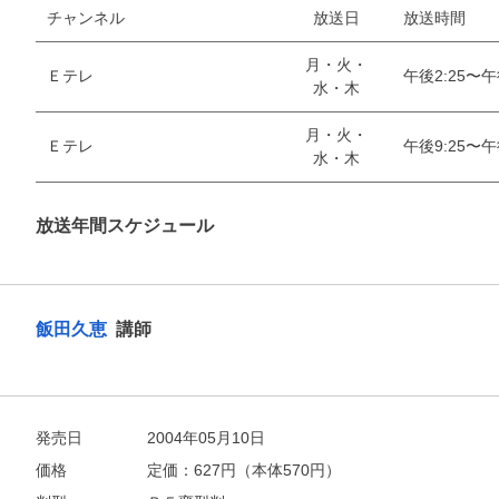
チャンネル
放送日
放送時間
月・火・
Ｅテレ
午後2:25〜午
水・木
月・火・
Ｅテレ
午後9:25〜午
水・木
お支払いに進む
他にも商品を買う
放送年間スケジュール
飯田久恵
講師
発売日
2004年05月10日
価格
定価：
627
円（本体570円）