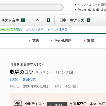
ヘルプ・よくある質問
Foreign rights (Englis
テキスト音声
本
田中一村グッズ
ンテンツ付き商品
ポケット語学
テキスト電子版
英語
その他
言語
家庭
ＮＨＫまる得マガジン
収納のコツ
キッチン・リビング編
［講師］ 飯田久恵
発売日 2004年05月10日
発行：不定期刊
NHKテキスト
627
定価
円（本体570円
品切れ