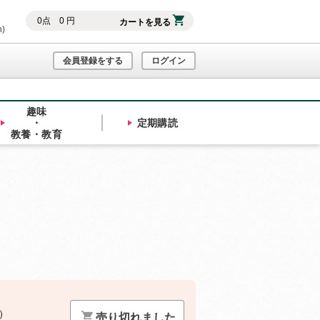
0
点
0
円
カートを見る
h)
会員登録をする
ログイン
趣味
・
定期購読
教養・教育
）
売り切れました