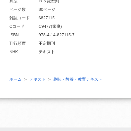
判型
Ｂ５変型判
ページ数
80ページ
雑誌コード
6827115
Cコード
C9477(家事)
ISBN
978-4-14-827115-7
刊行頻度
不定期刊
NHK
テキスト
ホーム
テキスト
趣味・教養・教育テキスト