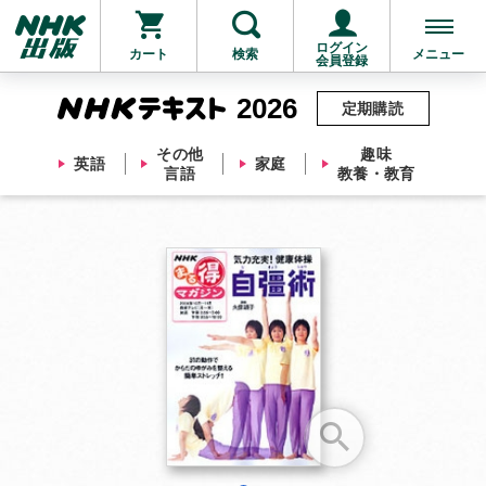
ログイン
カート
検索
メニュー
会員登録
2026
定期購読
その他
趣味
英語
家庭
言語
教養・教育
お支払いに進む
他にも商品を買う