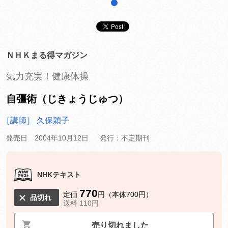
1
ＮＨＫまる得マガジン
気力充実！健康体操
自彊術（じきょうじゅつ）
［講師］ 久保穎子
発売日 2004年10月12日
発行：不定期刊
NHKテキスト
770
定価
円（本体700円）
品切れ
送料 110円
売り切れました