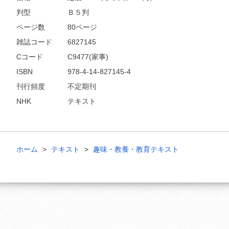
判型
Ｂ５判
ページ数
80ページ
雑誌コード
6827145
Cコード
C9477(家事)
ISBN
978-4-14-827145-4
刊行頻度
不定期刊
NHK
テキスト
ホーム
テキスト
趣味・教養・教育テキスト