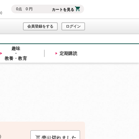
0
点
0
円
カートを見る
h)
会員登録をする
ログイン
趣味
・
定期購読
教養・教育
）
売り切れました