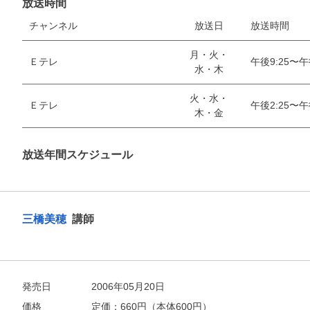
放送時間
チャンネル
放送日
放送時間
月・火・
Ｅテレ
午後9:25〜午
水・木
火・水・
Ｅテレ
午後2:25〜午
お支払いに進む
木・金
他にも商品を買う
放送年間スケジュール
三橋美穂
講師
発売日
2006年05月20日
価格
定価：
660
円（本体600円）