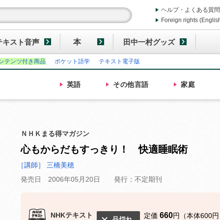
ヘルプ・よくある質問
Foreign rights (Englis
テキスト音声
本
田中一村グッズ
ンテンツ付き商品
ポケット語学
テキスト電子版
英語
その他
言語
家庭
ＮＨＫまる得マガジン
心もからだもすっきり！ 快適睡眠術
［講師］ 三橋美穂
発売日 2006年05月20日
発行：不定期刊
NHKテキスト
660
定価
円（本体600円
品切れ