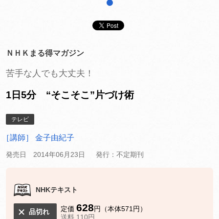
1
ＮＨＫまる得マガジン
苦手な人でも大丈夫！
1日5分 “そこそこ”片づけ術
テレビ
［講師］ 金子由紀子
発売日 2014年06月23日
発行：不定期刊
NHKテキスト
628
定価
円（本体571円）
品切れ
送料 110円