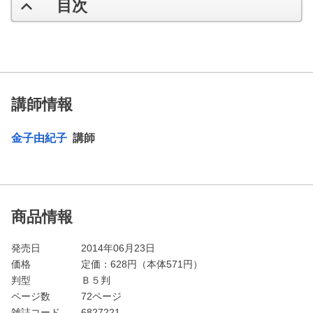
目次
講師情報
金子由紀子
講師
商品情報
発売日
2014年06月23日
価格
定価：
628
円（本体571円）
判型
Ｂ５判
ページ数
72ページ
雑誌コード
6827221