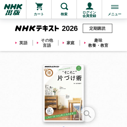
ログイン
カート
検索
メニュー
会員登録
2026
定期購読
その他
趣味
英語
家庭
言語
教養・教育
お支払いに進む
他にも商品を買う