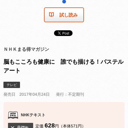
1
試し読み
ＮＨＫまる得マガジン
脳もこころも健康に 誰でも描ける！パステル
アート
テレビ
発売日 2017年04月24日
発行：不定期刊
NHKテキスト
628
定価
円（本体571円）
品切れ