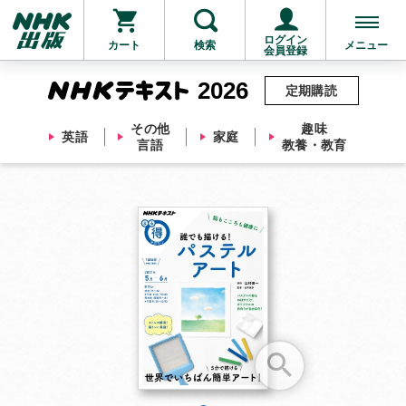
ログイン
カート
検索
メニュー
会員登録
2026
定期購読
その他
趣味
英語
家庭
言語
教養・教育
お支払いに進む
他にも商品を買う