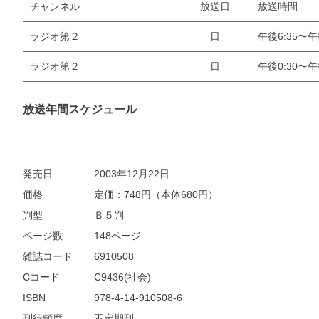
チャンネル
放送日
放送時間
ラジオ第２
日
午後6:35〜午
お支払いに進む
ラジオ第２
日
午後0:30〜午
他にも商品を買う
放送年間スケジュール
発売日
2003年12月22日
価格
定価：
748
円（本体680円）
判型
Ｂ５判
ページ数
148ページ
雑誌コード
6910508
Cコード
C9436(社会)
ISBN
978-4-14-910508-6
刊行頻度
不定期刊