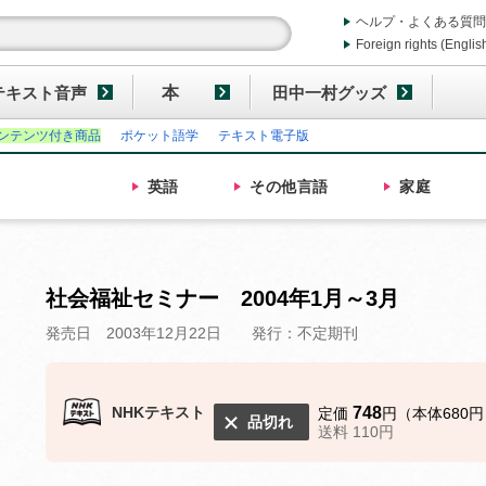
ヘルプ・よくある質問
Foreign rights (Englis
テキスト音声
本
田中一村グッズ
ンテンツ付き商品
ポケット語学
テキスト電子版
英語
その他
言語
家庭
社会福祉セミナー 2004年1月～3月
発売日 2003年12月22日
発行：不定期刊
NHKテキスト
748
定価
円（本体680円
品切れ
送料 110円