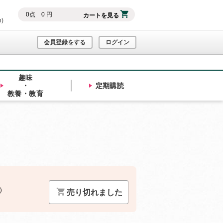
0
点
0
円
カートを見る
h)
会員登録をする
ログイン
趣味
・
定期購読
教養・教育
）
売り切れました