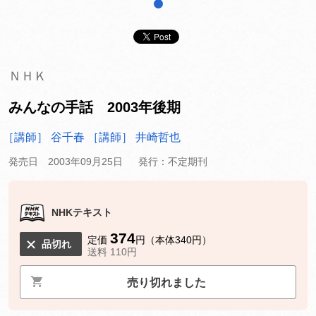
1
ＮＨＫ
みんなの手話 2003年後期
［講師］ 谷千春
［講師］ 井崎哲也
発売日 2003年09月25日
発行：不定期刊
NHKテキスト
374
定価
円（本体340円）
品切れ
送料 110円
売り切れました