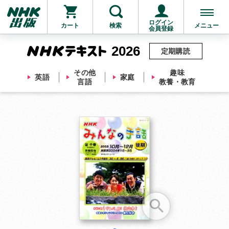
ログイン
カート
検索
メニュー
会員登録
2026
定期購読
その他
趣味
英語
家庭
言語
教養・教育
お支払いに進む
他にも商品を買う