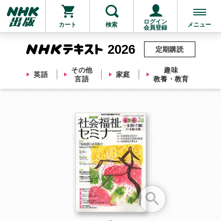
ログイン
カート
検索
メニュー
会員登録
2026
定期購読
その他
趣味
英語
家庭
言語
教養・教育
お支払いに進む
他にも商品を買う