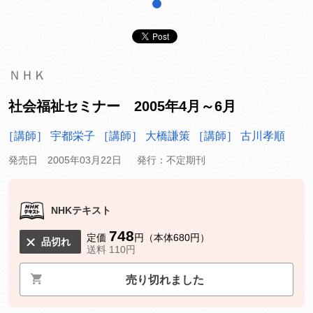
1
ＮＨＫ
社会福祉セミナー 2005年4月～6月
［講師］ 宇都栄子
［講師］ 大橋謙策
［講師］ 古川孝順
発売日 2005年03月22日
発行：不定期刊
NHKテキスト
748
定価
円（本体680円）
品切れ
送料 110円
売り切れました