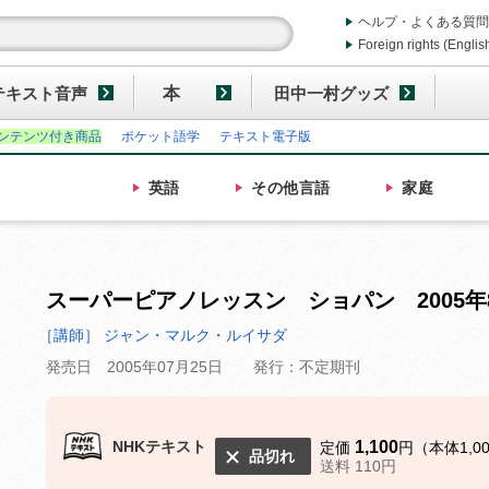
ヘルプ・よくある質問
Foreign rights (Englis
テキスト音声
本
田中一村グッズ
ンテンツ付き商品
ポケット語学
テキスト電子版
英語
その他
言語
家庭
スーパーピアノレッスン ショパン 2005年
［講師］ ジャン・マルク・ルイサダ
発売日 2005年07月25日
発行：不定期刊
NHKテキスト
1,100
定価
円（本体1,0
品切れ
送料 110円