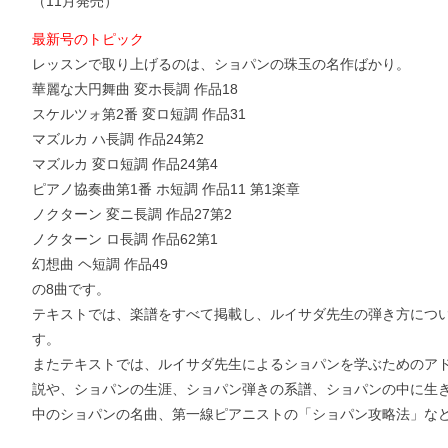
（11月発売）
最新号のトピック
レッスンで取り上げるのは、ショパンの珠玉の名作ばかり。
華麗な大円舞曲 変ホ長調 作品18
スケルツォ第2番 変ロ短調 作品31
マズルカ ハ長調 作品24第2
マズルカ 変ロ短調 作品24第4
ピアノ協奏曲第1番 ホ短調 作品11 第1楽章
ノクターン 変ニ長調 作品27第2
ノクターン ロ長調 作品62第1
幻想曲 ヘ短調 作品49
の8曲です。
テキストでは、楽譜をすべて掲載し、ルイサダ先生の弾き方につ
す。
またテキストでは、ルイサダ先生によるショパンを学ぶためのア
お支払いに進む
説や、ショパンの生涯、ショパン弾きの系譜、ショパンの中に生
中のショパンの名曲、第一線ピアニストの「ショパン攻略法」な
他にも商品を買う