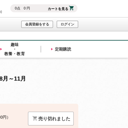
0
点
0
円
カートを見る
h)
会員登録をする
ログイン
趣味
・
定期購読
教養・教育
8月～11月
00円）
売り切れました