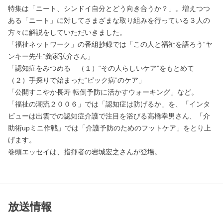
特集は「ニート、シンドイ自分とどう向き合うか？」。増えつつ
ある「ニート」に対してさまざまな取り組みを行っている３人の
方々に解説をしていただいきました。
「福祉ネットワーク」の番組抄録では「この人と福祉を語ろう“ヤ
ンキー先生”義家弘介さん」
「認知症をみつめる （１）“その人らしいケア”をもとめて
（２）手探りで始まった“ピック病”のケア」
「公開すこやか長寿 転倒予防に活かすウォーキング」など。
「福祉の潮流２００６」では「認知症は防げるか」を、「インタ
ビューは出雲での認知症介護で注目を浴びる高橋幸男さん、「介
助術upミニ作戦」では「介護予防のためのフットケア」をとり上
げます。
巻頭エッセイは、指揮者の岩城宏之さんが登場。
放送情報