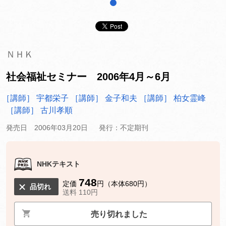
1
ＮＨＫ
社会福祉セミナー 2006年4月～6月
［講師］ 宇都栄子
［講師］ 金子和夫
［講師］ 柏女霊峰
［講師］ 古川孝順
発売日 2006年03月20日
発行：不定期刊
NHKテキスト
748
定価
円（本体680円）
品切れ
送料 110円
売り切れました