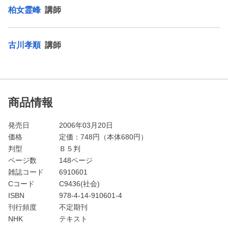
柏女霊峰
講師
古川孝順
講師
商品情報
発売日
2006年03月20日
価格
定価：
748
円（本体680円）
判型
Ｂ５判
ページ数
148ページ
雑誌コード
6910601
Cコード
C9436(社会)
ISBN
978-4-14-910601-4
刊行頻度
不定期刊
NHK
テキスト