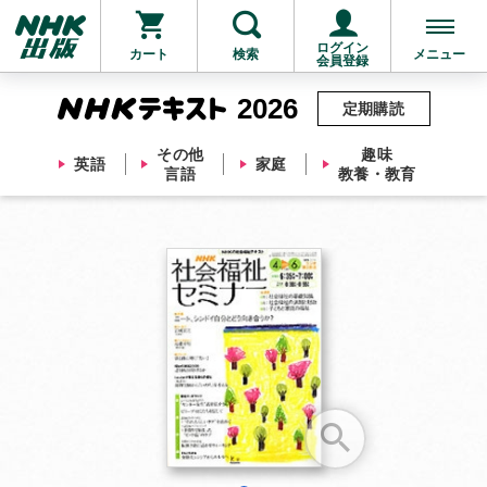
ログイン
カート
検索
メニュー
会員登録
2026
定期購読
その他
趣味
英語
家庭
言語
教養・教育
お支払いに進む
他にも商品を買う