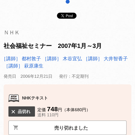
1
ＮＨＫ
社会福祉セミナー 2007年1月～3月
［講師］ 都村敦子
［講師］ 木谷宜弘
［講師］ 大井智香子
［講師］ 萩原康生
発売日 2006年12月21日
発行：不定期刊
NHKテキスト
748
定価
円（本体680円）
品切れ
送料 110円
売り切れました