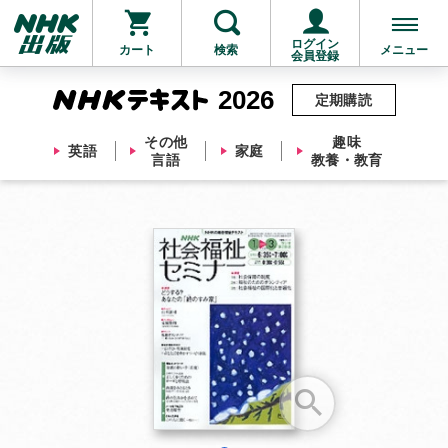
ログイン
カート
検索
メニュー
会員登録
2026
定期購読
その他
趣味
英語
家庭
言語
教養・教育
お支払いに進む
他にも商品を買う