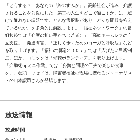
「どうする？ あなたの『終のすみか』。高齢社会が進み、介護
されることを前提にした「第二の人生をどこで過ごすか」は、避
けて通れない課題です。どんな選択肢があり、どんな問題を抱え
ているのか、を多角的に解説します。「福祉ネットワーク」の番
組抄録では「介護の担い手たち〈若者〉」「高齢ホームレスの自
立支援」「発達障害」「正しく歩くためのヨーガと呼吸法」など
を取り上げます。「福祉の潮流２００７」では「広げたい里親制
度」ほか。コミックは「傾聴ボランティア」を取り上げます。
「介助術upミニ作戦」では「姿勢と調理の工夫で楽しい食事
を」。巻頭エッセイは、障害者福祉の現場に携わるジャーナリス
トの山本譲司さんが登場します。
放送情報
放送時間
チャンネル
放送日
放送時間