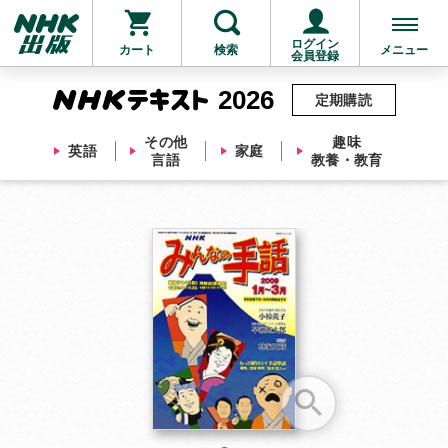
ログイン
カート
検索
メニュー
会員登録
2026
定期購読
その他
趣味
英語
家庭
言語
教養・教育
お支払いに進む
他にも商品を買う