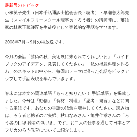
最新号のトピック
小椋英子先生（日本手話通訳士協会会長・聴者）・早瀬憲太郎先
生（スマイルフリースクール理事長・ろう者）の講師陣に、落語
家の林家正蔵師匠を生徒役として実践的な手話を学びます。
2008年7月～9月の再放送です。
今月の会話「芸術の秋、美術展に来られてうれしいわ」「ガイド
ブックのアイデアを、発表してください」「私の得意料理を作る
わ」のスキットの中から、毎回のテーマに沿った会話をピックア
ップして手話表現を学んでいきます。
巻末には本文の関連単語「もっと知りたい！ 手話単語」を掲載し
ました。今号は「動物」「食材・料理」「思考・発言」などに関
する単語です。あなたの手話の語彙を増やしてください。読み物
は、ろう者と聴者のご夫婦、秋山なみさん・亀井伸孝さんの「ろ
う者の目線 聴者の気づき」です。お二人の仕事を通して日本とア
フリカのろう教育についてご紹介します。