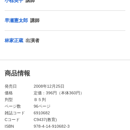
小椋英子
講師
早瀬憲太郎
講師
林家正蔵
出演者
商品情報
発売日
2008年12月25日
価格
定価：
396
円（本体360円）
判型
Ｂ５判
ページ数
96ページ
雑誌コード
6910682
Cコード
C9437(教育)
ISBN
978-4-14-910682-3