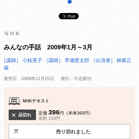
1
ＮＨＫ
みんなの手話 2009年1月～3月
［講師］ 小椋英子
［講師］ 早瀬憲太郎
［出演者］ 林家正
蔵
発売日 2008年12月25日
発行：不定期刊
NHKテキスト
396
定価
円（本体360円）
品切れ
送料 110円
売り切れました