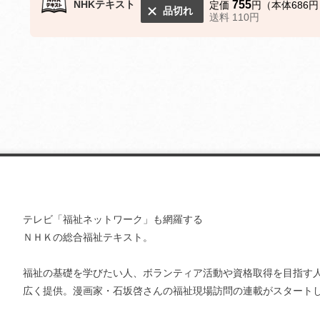
NHKテキスト
755
定価
円（本体686円
品切れ
送料 110円
テレビ「福祉ネットワーク」も網羅する
ＮＨＫの総合福祉テキスト。
福祉の基礎を学びたい人、ボランティア活動や資格取得を目指す
広く提供。漫画家・石坂啓さんの福祉現場訪問の連載がスタート