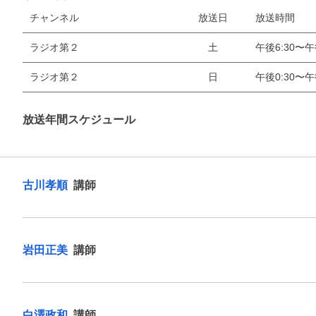
チャンネル
放送日
放送時間
ラジオ第２
土
午後6:30〜午
ラジオ第２
日
午後0:30〜午
お支払いに進む
放送年間スケジュール
他にも商品を買う
古川孝順
講師
岩田正美
講師
白澤政和
講師