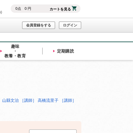
0
点
0
円
カートを見る
h)
会員登録をする
ログイン
趣味
・
定期購読
教養・教育
 山縣文治
［講師］ 高橋流里子
［講師］