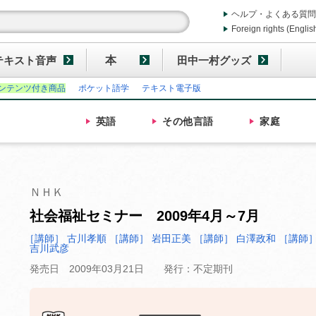
ヘルプ・よくある質問
Foreign rights (Englis
テキスト音声
本
田中一村グッズ
ンテンツ付き商品
ポケット語学
テキスト電子版
英語
その他
言語
家庭
ＮＨＫ
社会福祉セミナー 2009年4月～7月
［講師］ 古川孝順
［講師］ 岩田正美
［講師］ 白澤政和
［講師］
吉川武彦
発売日 2009年03月21日
発行：不定期刊