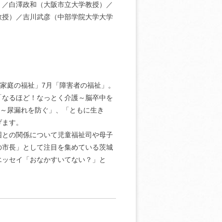
）／白澤政和（大阪市立大学教授）／
教授）／吉川武彦（中部学院大学大学
も家庭の福祉」7月「障害者の福祉」。
「なるほど！なっとく介護～脳卒中を
寿～尿漏れを防ぐ」、「ともに生き
げます。
困との関係について児童福祉司や母子
の市長」として注目を集めている茨城
エッセイ「おなかすいてない？」と