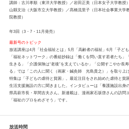
講師：古川孝順（東洋大学教授）／岩田正美（日本女子大学教授
山縣文治（大阪市立大学教授）／髙橋流里子（日本社会事業大学
院教授）
年3回（3・7・11月発売）
最新号のトピック
放送講座は4月「社会福祉とは」5月「高齢者の福祉」6月「子ど
「福祉ネットワーク」の番組抄録は「働くを問い直す若者たち」
生きる」「介護保険は“老後”を支えているか」「公開すこやか長
る」では「この人に聞く（画家・鍼灸師 光島貴之）」を取り上
特集は「子どもの虐待と貧困」。最近注目をされ始めた虐待と貧
生活支援施設の方に聞きました。インタビューは「養護施設出身
県高萩市長・草間吉夫さん。新連載は、漫画家石坂啓さんの訪問
「福祉のプロをめざそう」です。
放送時間