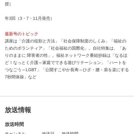
授）
年3回（3・7・11月発売）
最新号のトピック
講座は「介護の役割と方法」「社会保障制度のしくみ」「福祉の
ためのボランティア」「社会福祉の国際化」。自社特集は、「あ
りのままに 障害者の性」。福祉ネットワーク番組抄録は「なるほ
ど！なっとく介護～家庭でできる遊びリテーション」「ハートを
つなごう～LGBT」「公開すこやか長寿～ひざ・腰・肩を楽にする
7秒間体操」など
放送情報
放送時間
チャンネル
放送日
放送時間