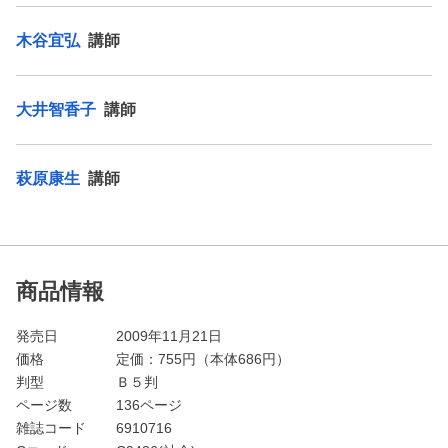
木谷宜弘
講師
大井智香子
講師
萩原康生
講師
商品情報
発売日
2009年11月21日
価格
定価：
755
円（本体686円）
判型
Ｂ５判
ページ数
136ページ
雑誌コード
6910716