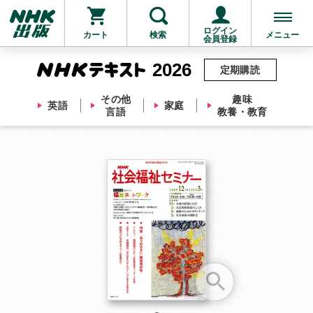
ログイン
カート
検索
メニュー
会員登録
2026
定期購読
その他
趣味
英語
家庭
言語
教養・教育
お支払いに進む
他にも商品を買う