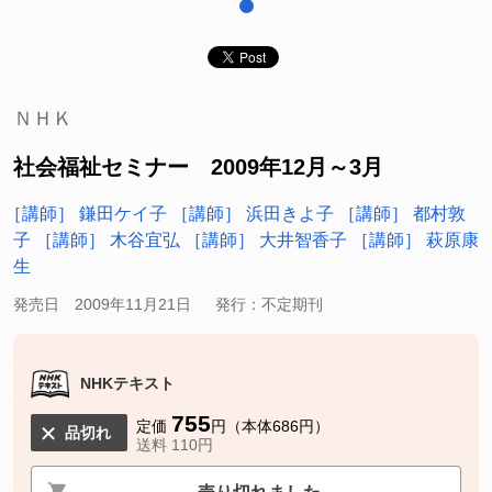
1
ＮＨＫ
社会福祉セミナー 2009年12月～3月
［講師］ 鎌田ケイ子
［講師］ 浜田きよ子
［講師］ 都村敦
子
［講師］ 木谷宜弘
［講師］ 大井智香子
［講師］ 萩原康
生
発売日 2009年11月21日
発行：不定期刊
NHKテキスト
755
定価
円（本体686円）
品切れ
送料 110円