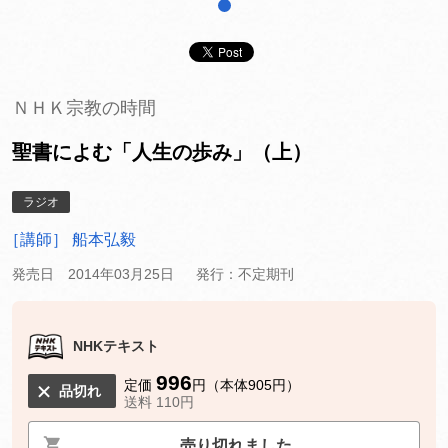
1
ＮＨＫ宗教の時間
聖書によむ「人生の歩み」（上）
ラジオ
［講師］ 船本弘毅
発売日 2014年03月25日
発行：不定期刊
NHKテキスト
996
定価
円（本体905円）
品切れ
送料 110円
売り切れました