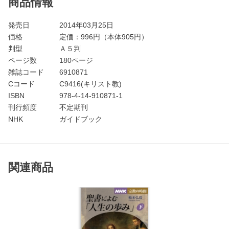
商品情報
発売日
2014年03月25日
価格
定価：
996
円（本体905円）
判型
Ａ５判
ページ数
180ページ
雑誌コード
6910871
Cコード
C9416(キリスト教)
ISBN
978-4-14-910871-1
刊行頻度
不定期刊
NHK
ガイドブック
関連商品