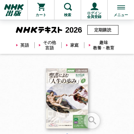
ログイン
カート
検索
メニュー
会員登録
2026
定期購読
その他
趣味
英語
家庭
言語
教養・教育
お支払いに進む
他にも商品を買う