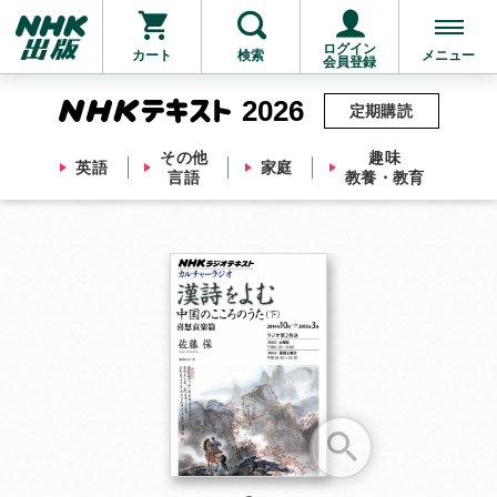
ログイン
カート
検索
メニュー
会員登録
2026
定期購読
その他
趣味
英語
家庭
言語
教養・教育
お支払いに進む
他にも商品を買う