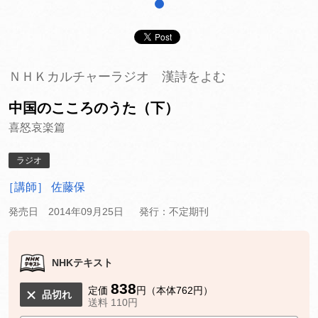
1
ＮＨＫカルチャーラジオ 漢詩をよむ
中国のこころのうた（下）
喜怒哀楽篇
ラジオ
［講師］ 佐藤保
発売日 2014年09月25日
発行：不定期刊
NHKテキスト
838
定価
円（本体762円）
品切れ
送料 110円