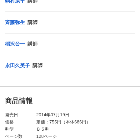
駒村康平
講師
斉藤弥生
講師
稲沢公一
講師
永田久美子
講師
商品情報
発売日
2014年07月19日
価格
定価：
755
円（本体686円）
判型
Ｂ５判
ページ数
128ページ