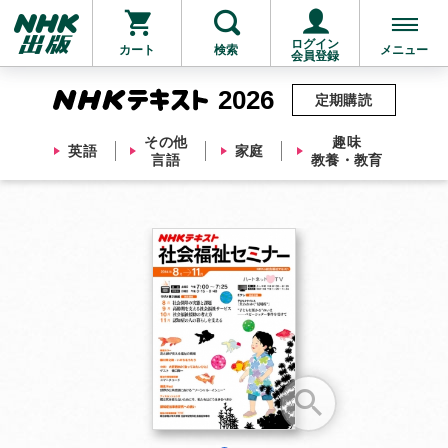
ログイン
カート
検索
メニュー
会員登録
2026
定期購読
その他
趣味
英語
家庭
言語
教養・教育
お支払いに進む
他にも商品を買う