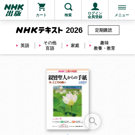
ログイン
カート
検索
メニュー
会員登録
2026
定期購読
その他
趣味
英語
家庭
言語
教養・教育
お支払いに進む
他にも商品を買う