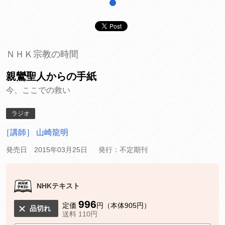
1
ＮＨＫ宗教の時間
親鸞聖人からの手紙
今、ここでの救い
ラジオ
［講師］ 山崎龍明
発売日 2015年03月25日
発行：不定期刊
NHKテキスト
996
定価
円（本体905円）
品切れ
送料 110円