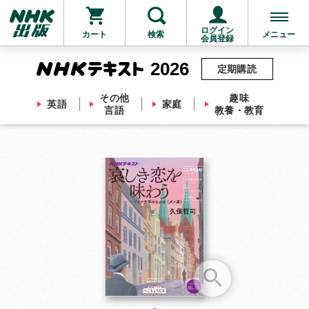
ログイン
カート
検索
メニュー
会員登録
2026
定期購読
その他
趣味
英語
家庭
言語
教養・教育
お支払いに進む
他にも商品を買う