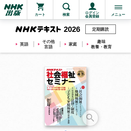
ログイン
カート
検索
メニュー
会員登録
2026
定期購読
その他
趣味
英語
家庭
言語
教養・教育
お支払いに進む
他にも商品を買う