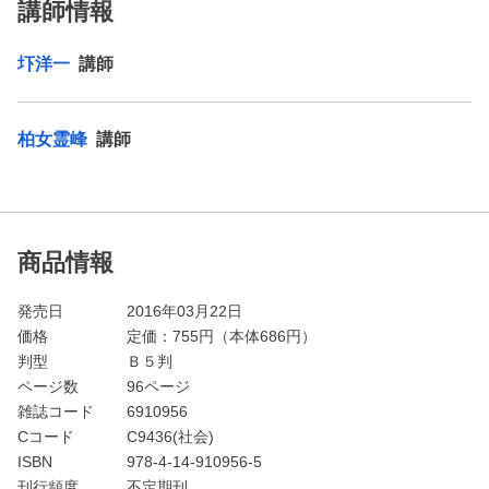
講師情報
圷洋一
講師
柏女霊峰
講師
商品情報
発売日
2016年03月22日
価格
定価：
755
円（本体686円）
判型
Ｂ５判
ページ数
96ページ
雑誌コード
6910956
Cコード
C9436(社会)
ISBN
978-4-14-910956-5
刊行頻度
不定期刊