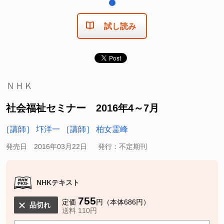
1
試し読み
ＮＨＫ
社会福祉セミナー 2016年4～7月
［講師］ 圷洋一
［講師］ 柏女霊峰
発売日 2016年03月22日
発行：不定期刊
NHKテキスト
755
定価
円（本体686円）
品切れ
送料 110円