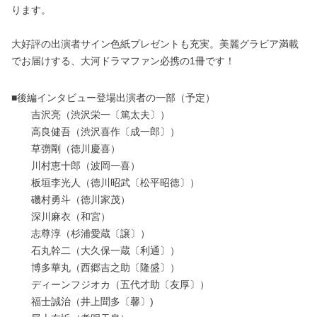
ります。
大好評の出演者サイン色紙プレゼントも充実。美麗グラビア満載
でお届けする、大河ドラマファン必携の1冊です！
■後編インタビュー登場出演者の一部（予定）
吉沢亮（渋沢栄一〔篤太夫〕）
高良健吾（渋沢喜作〔成一郎〕）
草彅剛（徳川慶喜）
川村恵十郎（波岡一喜）
板垣李光人（徳川昭武〔松平昭徳〕）
磯村勇斗（徳川家茂）
深川麻衣（和宮）
志尊淳（杉浦愛蔵〔譲〕）
石丸幹二（大久保一蔵〔利通〕）
博多華丸（西郷吉之助〔隆盛〕）
ディーンフジオカ（五代才助〔友厚〕）
福士誠治（井上聞多〔馨〕)