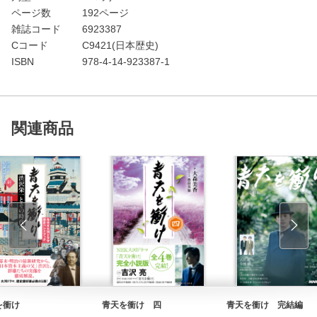
ページ数
192ページ
雑誌コード
6923387
Cコード
C9421(日本歴史)
ISBN
978-4-14-923387-1
関連商品
を衝け
青天を衝け 四
青天を衝け 完結編