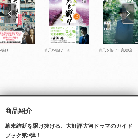
を衝け
青天を衝け 四
青天を衝け 完結編
商品紹介
幕末維新を駆け抜ける、大好評大河ドラマのガイド
ブック第2弾！