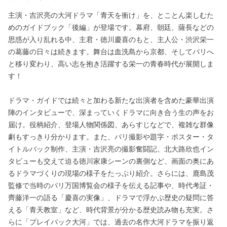
主演・吉沢亮の大河ドラマ「青天を衝け」を、とことん楽しむた
めのガイドブック「後編」が登場です。幕府、朝廷、薩長などの
思惑が入り乱れる中、主君・徳川慶喜のもと、主人公・渋沢栄一
の葛藤の日々は続きます。舞台は血洗島から京都、そしてパリへ
と移り変わり、高い志を抱き活躍する栄一の青春時代が展開しま
す！
ドラマ・ガイドでは続々と加わる新たな出演者を含めた豪華出演
陣のインタビューで、深まっていくドラマに向き合う生の声をお
届け。役柄紹介、登場人物関係図、あらすじなどで、複雑な群像
劇もすっきり分かります。また、パリ撮影や題字・ポスター・タ
イトルバック制作、主演・吉沢亮の撮影奮闘記、北大路欣也イン
タビューも交えて迫る徳川家康シーンの裏側など、画面の奥にあ
るドラマづくりの現場の様子をたっぷり紹介。さらには、鹿島茂
監修で当時のパリ万国博覧会の様子を伝える記事や、時代考証・
齊藤洋一の語る「慶喜の実像」、ドラマで浮かぶ歴史の疑問に答
える「青天教室」など、時代背景が分かる歴史読み物も充実。さ
らに「プレイバック大河」では、過去の名作大河ドラマを振り返