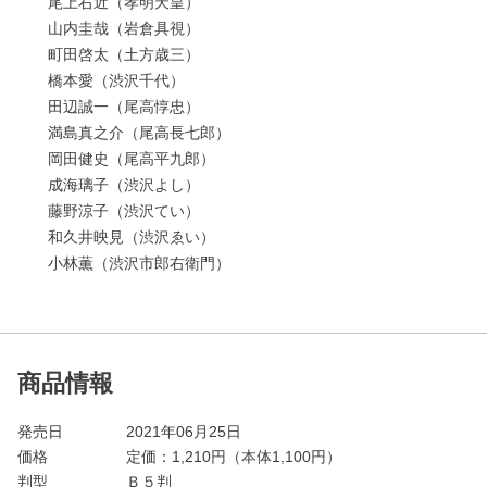
尾上右近（孝明天皇）
山内圭哉（岩倉具視）
町田啓太（土方歳三）
橋本愛（渋沢千代）
田辺誠一（尾高惇忠）
満島真之介（尾高長七郎）
岡田健史（尾高平九郎）
成海璃子（渋沢よし）
藤野涼子（渋沢てい）
和久井映見（渋沢ゑい）
小林薫（渋沢市郎右衛門）
商品情報
発売日
2021年06月25日
価格
定価：
1,210
円（本体1,100円）
判型
Ｂ５判