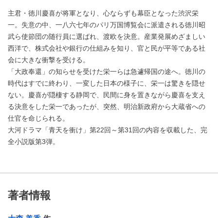
主君・徳川慶喜が将軍となり、心ならずも幕臣となった渋沢栄
一。失意の中、一八六七年のパリ万国博覧会に派遣される徳川昭
武ら使節団の随行員に選ばれ、渡欧を決意。産業発展めざましい
西洋で、株式会社や銀行の仕組みを知り、官と民が平等である社
会に大きな衝撃を受ける。
「大政奉還」の知らせを受けた栄一らは急遽帰国の途へ。徳川の
時代はすでに終わり、一変した日本の様子に、栄一は驚きを隠せ
ない。慶喜が隠棲する静岡で、民間に身を置きながら慶喜を支え
る決意をした栄一であったが、突然、明治新政府から大蔵省への
仕官を命じられる。
大河ドラマ「青天を衝け」第22回～第31回の内容を収載した、完
全小説版第3弾。
著者情報