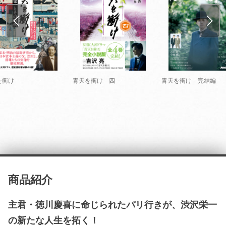
を衝け
青天を衝け 四
青天を衝け 完結編
商品紹介
主君・徳川慶喜に命じられたパリ行きが、渋沢栄一
の新たな人生を拓く！