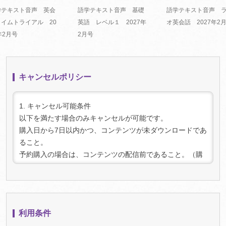
学テキスト音声 英会
語学テキスト音声 基礎
語学テキスト音声 
タイムトライアル 20
英語 レベル１ 2027年
オ英会話 2027年2
年2月号
2月号
キャンセルポリシー
1. キャンセル可能条件
以下を満たす場合のみキャンセルが可能です。
購入日から7日以内かつ、コンテンツが未ダウンロードであ
ること。
予約購入の場合は、コンテンツの配信前であること。（購
入時点で予約であっても、配信後にダウンロードされた場
合はキャンセルできません）
2. キャンセル手続き:
キャンセルをご希望の場合は、上記条件を満たしているこ
利用条件
とを確認の上、「マイページ」（
ログイン
が必要です）内