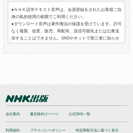
の「マイコンテンツ一 覧」より該当の商品を選択してお手
続きください。キャンセルが承認され次第、返金手続きを
●ＮＨＫ語学テキスト音声は、会員登録をされたお客様ご自
行います。
身の私的使用の範囲でご利用ください。
3. 注意事項:
●ダウンロード音声は著作権法の保護を受けています。許可
キャンセル可能期間を過ぎた場合、またはコンテンツをダ
なく複製、改変、販売、再配布、送信可能化または公衆送
ウンロードした場合は、キャンセルおよび返金はできませ
信することはできません。SNSやネットで第三者に知らせ
んのでご了承ください。
る行為は法律で禁じられております。また、法人としての
ご利用は禁止させていただいております。
●権利保護のために、ダウンロード音声にはデジタル著作権
管理（DRM）の仕組みを適用しています。不正なご利用を
検知した場合、ご利用を停止させていただく場合がござい
ますのであらかじめご了承ください。
●本サービスの内容は、当社にて必要に応じて改定されるこ
とがあります。
会社案内
書店様向けページ
公式SNS一覧
利用規約
プライバシーポリシー
特定商取引法に基づく表示