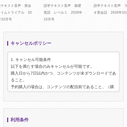
学テキスト音声 英会
語学テキスト音声 基礎
語学テキスト音声 
タイムトライアル 20
英語 レベル１ 2026年
オ英会話 2026年1
年10月号
10月号
キャンセルポリシー
1. キャンセル可能条件
以下を満たす場合のみキャンセルが可能です。
購入日から7日以内かつ、コンテンツが未ダウンロードであ
ること。
予約購入の場合は、コンテンツの配信前であること。（購
入時点で予約であっても、配信後にダウンロードされた場
合はキャンセルできません）
2. キャンセル手続き:
キャンセルをご希望の場合は、上記条件を満たしているこ
利用条件
とを確認の上、「マイページ」（
ログイン
が必要です）内