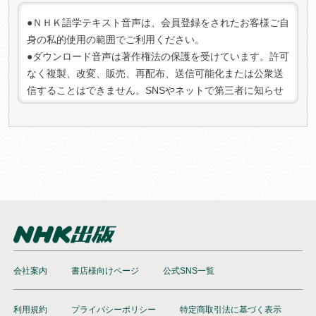
の「マイコンテンツ一 覧」より該当の商品を選択してお手
続きください。キャンセルが承認され次第、返金手続きを
●ＮＨＫ語学テキスト音声は、会員登録をされたお客様ご自
行います。
身の私的使用の範囲でご利用ください。
3. 注意事項:
●ダウンロード音声は著作権法の保護を受けています。許可
キャンセル可能期間を過ぎた場合、またはコンテンツをダ
なく複製、改変、販売、再配布、送信可能化または公衆送
ウンロードした場合は、キャンセルおよび返金はできませ
信することはできません。SNSやネットで第三者に知らせ
んのでご了承ください。
る行為は法律で禁じられております。また、法人としての
ご利用は禁止させていただいております。
●権利保護のために、ダウンロード音声にはデジタル著作権
管理（DRM）の仕組みを適用しています。不正なご利用を
検知した場合、ご利用を停止させていただく場合がござい
ますのであらかじめご了承ください。
●本サービスの内容は、当社にて必要に応じて改定されるこ
とがあります。
会社案内
書店様向けページ
公式SNS一覧
利用規約
プライバシーポリシー
特定商取引法に基づく表示