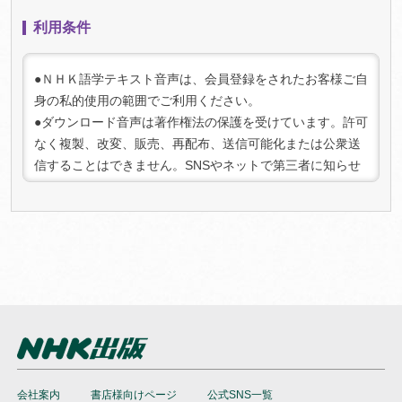
キャンセルをご希望の場合は、上記条件を満たしているこ
利用条件
とを確認の上、「マイページ」（
ログイン
が必要です）内
の「マイコンテンツ一 覧」より該当の商品を選択してお手
続きください。キャンセルが承認され次第、返金手続きを
●ＮＨＫ語学テキスト音声は、会員登録をされたお客様ご自
行います。
身の私的使用の範囲でご利用ください。
3. 注意事項:
●ダウンロード音声は著作権法の保護を受けています。許可
キャンセル可能期間を過ぎた場合、またはコンテンツをダ
なく複製、改変、販売、再配布、送信可能化または公衆送
ウンロードした場合は、キャンセルおよび返金はできませ
信することはできません。SNSやネットで第三者に知らせ
んのでご了承ください。
る行為は法律で禁じられております。また、法人としての
ご利用は禁止させていただいております。
●権利保護のために、ダウンロード音声にはデジタル著作権
管理（DRM）の仕組みを適用しています。不正なご利用を
検知した場合、ご利用を停止させていただく場合がござい
ますのであらかじめご了承ください。
●本サービスの内容は、当社にて必要に応じて改定されるこ
とがあります。
会社案内
書店様向けページ
公式SNS一覧