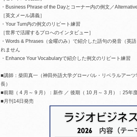
・Business Phrase of the Dayとコーナー内の例文／Alternati
［英文メール講義］
・Your Turn内の例文のリピート練習
［世界で活躍するプロへのインタビュー］
・Words & Phrases（金曜のみ）で紹介した語句の発音
れません
・Enhance Your Vocabularyで紹介した例文のリピート練習
■講師：柴田真一（神田外語大学グローバル・リベラルアーツ
長）
■前期（ 4 月～ 9 月）：新作 ／ 後期（ 10 月～ 3 月）：25年度
■月刊14日発売