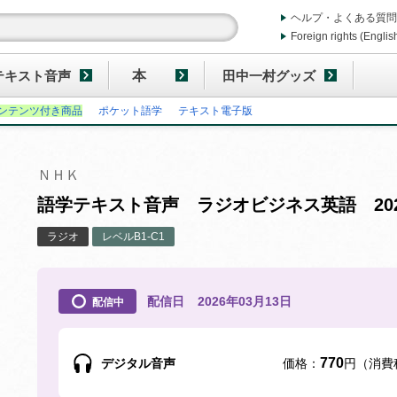
ヘルプ・よくある質問
Foreign rights (Englis
テキスト音声
本
田中一村グッズ
ンテンツ付き商品
ポケット語学
テキスト電子版
ＮＨＫ
語学テキスト音声 ラジオビジネス英語 202
ラジオ
レベルB1-C1
配信日
2026年03月13日
配信中
770
デジタル音声
価格：
円（消費