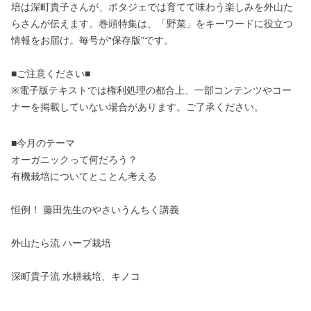
培は深町貴子さんが、ポタジェでは育てて味わう楽しみを外山た
らさんが伝えます。巻頭特集は、「野菜」をキーワードに役立つ
情報をお届け。毎号が“保存版”です。
■ご注意ください■
※電子版テキストでは権利処理の都合上、一部コンテンツやコー
ナーを掲載していない場合があります。ご了承ください。
■今月のテーマ
オーガニックって何だろう？
有機栽培についてとことん考える
恒例！ 藤田先生のやさいうんちく講義
外山たら流 ハーブ栽培
深町貴子流 水耕栽培、キノコ