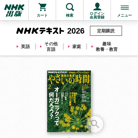
ログイン
カート
検索
メニュー
会員登録
2026
定期購読
その他
趣味
英語
家庭
言語
教養・教育
お支払いに進む
他にも商品を買う