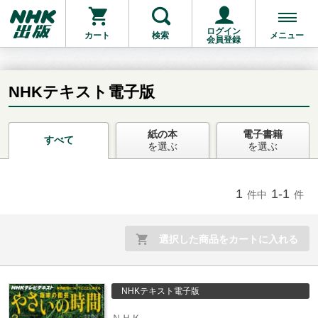
ログイン
カート
検索
メニュー
会員登録
NHKテキスト電子版
紙の本
電子書籍
お支払いに進む
すべて
を選ぶ
を選ぶ
他にも商品を買う
1
1-1
件中
件
選択した商品をカートに入れる
NHKテキスト電子版