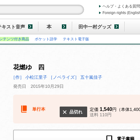
ヘルプ・よくある質問
Foreign rights (Englis
テキスト音声
本
田中一村グッズ
ンテンツ付き商品
ポケット語学
テキスト電子版
花燃ゆ 四
［作］ 小松江里子
［ノベライズ］ 五十嵐佳子
発売日 2015年10月29日
単行本
1,540
定価
円（本体1,40
品切れ
送料 110円
電子書籍