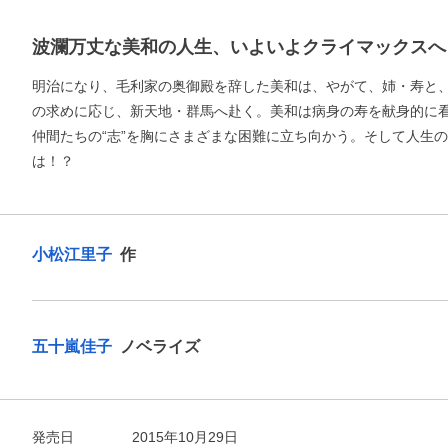
波瀾万丈な美和の人生、いよいよクライマックスへ
明治になり、毛利家の奥御殿を辞した美和は、やがて、姉・寿と
の求めに応じ、新天地・群馬へ赴く。美和は病身の寿を献身的に
仲間たちの“志”を胸にさまざまな困難に立ち向かう。そして人生
は！？
小松江里子
作
五十嵐佳子
ノベライズ
お支払いに進む
発売日
2015年10月29日
他にも商品を買う