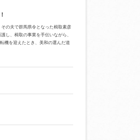
！
、その夫で群馬県令となった楫取素彦
看護し、楫取の事業を手伝いながら、
の転機を迎えたとき、美和の選んだ道