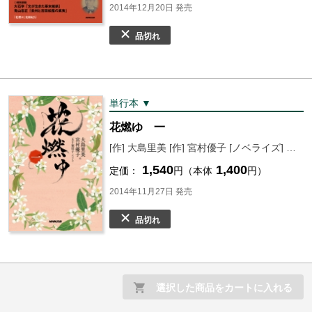
2014年12月20日 発売
品切れ
単行本 ▼
花燃ゆ 一
[作] 大島里美 [作] 宮村優子 [ノベライズ] 五十嵐佳子
1,540
1,400
定価：
円（本体
円）
2014年11月27日 発売
品切れ
選択した商品をカートに入れる