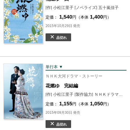
[作] 小松江里子 [ノベライズ] 五十嵐佳子
1,540
1,400
定価：
円（本体
円）
2015年10月29日 発売
品切れ
単行本 ▼
ＮＨＫ大河ドラマ・ストーリー
花燃ゆ 完結編
[作] 小松江里子 [製作協力] ＮＨＫドラマ制作班 [編] ＮＨＫ出版
1,155
1,050
定価：
円（本体
円）
2015年09月30日 発売
品切れ