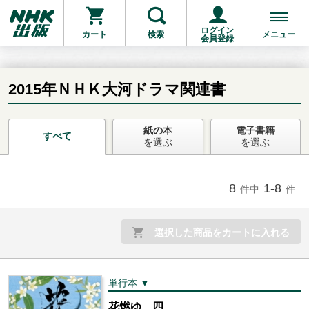
ログイン
カート
検索
メニュー
会員登録
2015年ＮＨＫ大河ドラマ関連書
紙の本
電子書籍
お支払いに進む
すべて
を選ぶ
を選ぶ
他にも商品を買う
8
1-8
件中
件
選択した商品をカートに入れる
単行本 ▼
花燃ゆ 四