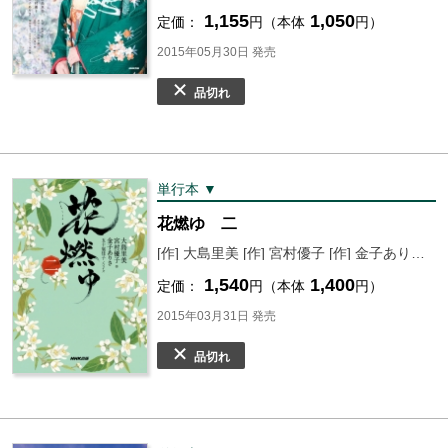
1,155
1,050
定価：
円（本体
円）
2015年05月30日 発売
品切れ
単行本 ▼
花燃ゆ 二
[作] 大島里美 [作] 宮村優子 [作] 金子ありさ [ノベライズ] 五十嵐佳子
1,540
1,400
定価：
円（本体
円）
2015年03月31日 発売
品切れ