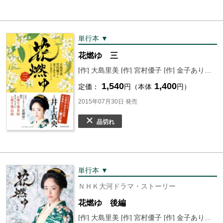
単行本 ▼
花燃ゆ 三
[作] 大島里美 [作] 宮村優子 [作] 金子ありさ [ノベライズ] 五十嵐佳子
1,540
1,400
定価：
円（本体
円）
2015年07月30日 発売
品切れ
単行本 ▼
ＮＨＫ大河ドラマ・ストーリー
花燃ゆ 後編
[作] 大島里美 [作] 宮村優子 [作] 金子ありさ [製作協力] ＮＨＫドラマ制作班 [編] ＮＨＫ出版