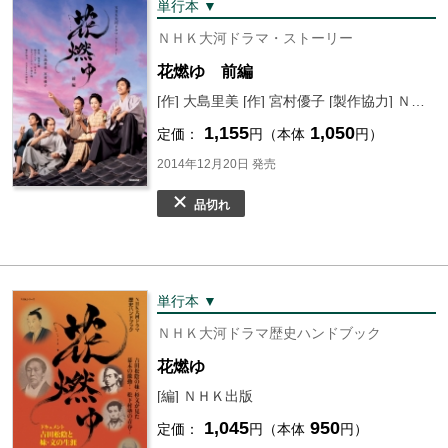
単行本 ▼
ＮＨＫ大河ドラマ・ストーリー
花燃ゆ 前編
[作] 大島里美 [作] 宮村優子 [製作協力] ＮＨＫドラマ制作班 [編] ＮＨＫ出版
1,155
1,050
定価：
円（本体
円）
2014年12月20日 発売
品切れ
単行本 ▼
ＮＨＫ大河ドラマ歴史ハンドブック
花燃ゆ
[編] ＮＨＫ出版
1,045
950
定価：
円（本体
円）