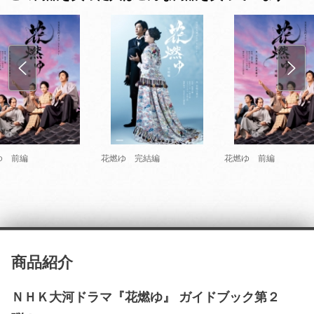
ゆ 前編
花燃ゆ 完結編
花燃ゆ 前編
商品紹介
ＮＨＫ大河ドラマ『花燃ゆ』 ガイドブック第２