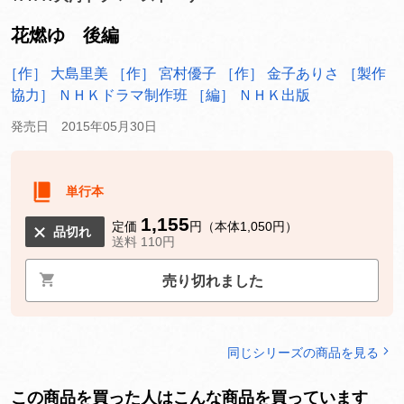
花燃ゆ 後編
［作］ 大島里美
［作］ 宮村優子
［作］ 金子ありさ
［製作
協力］ ＮＨＫドラマ制作班
［編］ ＮＨＫ出版
発売日 2015年05月30日
単行本
1,155
定価
円（本体1,050円）
品切れ
送料 110円
売り切れました
同じシリーズの商品を見る
この商品を買った人はこんな商品を買っています