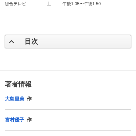
総合テレビ
土
午後1:05〜午後1:50
目次
著者情報
大島里美
作
宮村優子
作