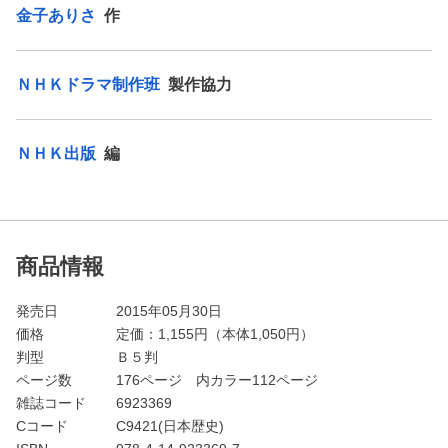
金子ありさ
作
ＮＨＫドラマ制作班
製作協力
ＮＨＫ出版
編
商品情報
発売日
2015年05月30日
価格
定価：
1,155
円（本体1,050円）
判型
Ｂ５判
ページ数
176ページ 内カラー112ページ
雑誌コード
6923369
Cコード
C9421(日本歴史)