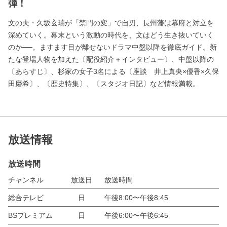
弾！
文の夫・久坂玄瑞が「禁門の変」で自刃、長州藩は幕府と対立を
深めていく。幕末という激動の時代を、文はどう生き抜いていく
のか──。ますます目が離せないドラマ中盤以降を徹底ガイド。新
たな登場人物を加えた〔配役紹介＋インタビュー〕、中盤以降の
〔あらすじ〕、杉家の女子3名による〔座談 井上真央×優香×久保
田磨希〕、〔歴史特集〕、〔スタジオ日記〕など情報満載。
放送情報
放送時間
チャンネル
放送日
放送時間
総合テレビ
日
午後8:00〜午後8:45
BSプレミアム
日
午後6:00〜午後6:45