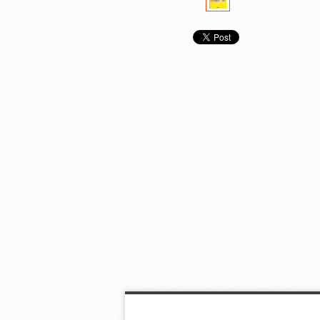
親子でわかる！科学お
子ども科学電話相談
子ども科学電
もしろＱ＆Ａ
２
１