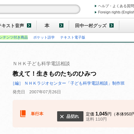
ヘルプ・よくある質問
Foreign rights (Englis
テキスト音声
本
田中一村グッズ
ンテンツ付き商品
ポケット語学
テキスト電子版
ＮＨＫ子ども科学電話相談
教えて！生きものたちのひみつ
［編］ ＮＨＫラジオセンター「子ども科学電話相談」制作班
発売日 2007年07月26日
単行本
1,045
定価
円（本体950
品切れ
送料 110円