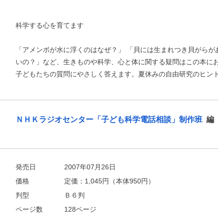
科学する心を育てます
「アメンボが水に浮くのはなぜ？」 「貝には生まれつき貝がらが
いの？」など、生きものや科学、心と体に関する疑問はこの本に
子どもたちの質問にやさしく答えます。夏休みの自由研究のヒン
ＮＨＫラジオセンター「子ども科学電話相談」制作班
編
発売日
2007年07月26日
お支払いに進む
価格
定価：
1,045
円（本体950円）
判型
Ｂ６判
他にも商品を買う
ページ数
128ページ