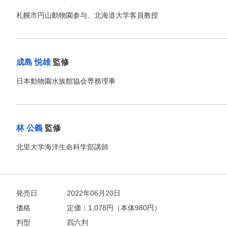
札幌市円山動物園参与、北海道大学客員教授
成島 悦雄
監修
お支払いに進む
日本動物園水族館協会専務理事
他にも商品を買う
林 公義
監修
北里大学海洋生命科学部講師
発売日
2022年06月20日
価格
定価：
1,078
円（本体980円）
判型
四六判