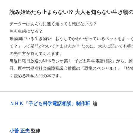
読み始めたら止まらない!? 大人も知らない生き物
チーターはあんなに速く走っても転ばないの？
魚も虫歯になる？
動物園にいる生き物や、おうちでかわいがっているペットをよ～く
て？」って疑問がわいてきませんか？ なのに、大人に聞いても答
の先生方が答えてくれます。
毎週日曜日放送のNHKラジオ第1「子ども科学電話相談」から、
冊。厚生労働省社会保障審議会推薦の『恐竜スペシャル！』『植
く読める科学入門の本です。
ＮＨＫ「子ども科学電話相談」制作班
編
小菅 正夫
監修