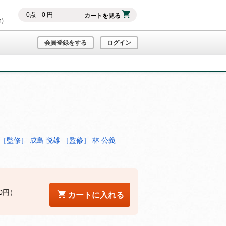
0
点
0
円
カートを見る
h)
会員登録をする
ログイン
［監修］ 成島 悦雄
［監修］ 林 公義
0円）
カートに入れる