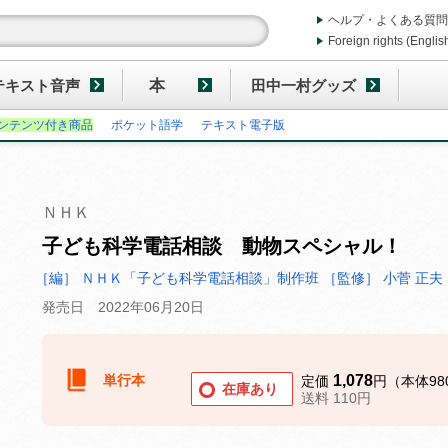
ヘルプ・よくある質問
Foreign rights (Englis
テキスト音声
本
田中一村グッズ
ンテンツ付き商品
ポケット語学
テキスト電子版
ＮＨＫ
子ども科学電話相談 動物スペシャル！
［編］ ＮＨＫ「子ども科学電話相談」制作班
［監修］ 小菅 正夫
発売日 2022年06月20日
単行本
1,078
定価
円（本体98
在庫あり
送料 110円