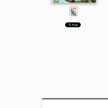
教えて！生きものたち
子ども科学電話相談
子ども科学電
のひみつ
２
１