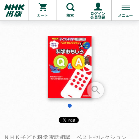
ログイン
カート
検索
メニュー
会員登録
お支払いに進む
他にも商品を買う
1
ＮＨＫ子ども科学電話相談 ベストセレクション