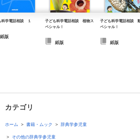
も科学電話相談 １
子ども科学電話相談 植物ス
子ども科学電話相談 
ペシャル！
ペシャル！
紙版
紙版
紙版
カテゴリ
ホーム
書籍・ムック
辞典学参児童
その他の辞典学参児童