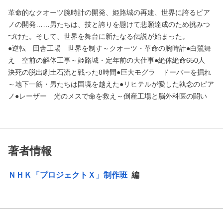
革命的なクオーツ腕時計の開発、姫路城の再建、世界に誇るピア
ノの開発……男たちは、技と誇りを懸けて悲願達成のため挑みつ
づけた。そして、世界を舞台に新たなる伝説が始まった。
●逆転 田舎工場 世界を制す～クオーツ・革命の腕時計●白鷺舞
え 空前の解体工事～姫路城・定年前の大仕事●絶体絶命650人
決死の脱出劇土石流と戦った8時間●巨大モグラ ドーバーを掘れ
～地下一筋・男たちは国境を越えた●リヒテルが愛した執念のピア
ノ●レーザー 光のメスで命を救え～倒産工場と脳外科医の闘い
著者情報
ＮＨＫ「プロジェクトＸ」制作班
編