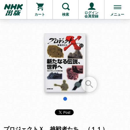
ログイン
カート
検索
メニュー
会員登録
お支払いに進む
他にも商品を買う
1
プロジェクトＸ 挑戦者たち （１１）