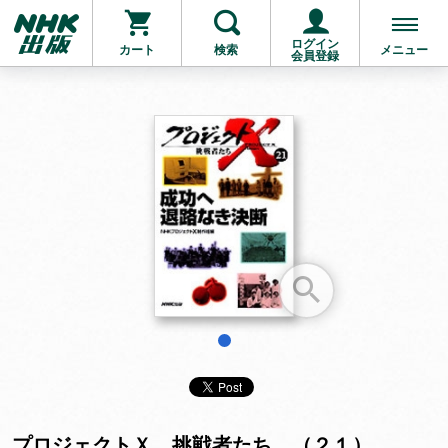
ログイン
カート
検索
メニュー
会員登録
お支払いに進む
他にも商品を買う
1
プロジェクトＸ 挑戦者たち （２１）