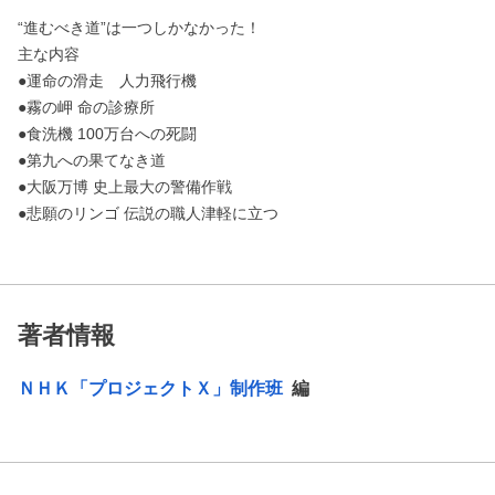
“進むべき道”は一つしかなかった！
主な内容
●運命の滑走 人力飛行機
●霧の岬 命の診療所
●食洗機 100万台への死闘
●第九への果てなき道
●大阪万博 史上最大の警備作戦
●悲願のリンゴ 伝説の職人津軽に立つ
著者情報
ＮＨＫ「プロジェクトＸ」制作班
編