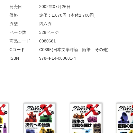
発売日
2002年07月26日
他にも商品を買う
価格
定価：
1,870
円（本体1,700円）
判型
四六判
ページ数
328ページ
商品コード
0080681
Cコード
C0395(日本文学評論 随筆 その他)
ISBN
978-4-14-080681-4