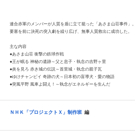
連合赤軍のメンバーが人質を盾に立て籠った「あさま山荘事件」
要塞を前に決死の突入劇を繰り広げ、無事人質救出に成功した。
主な内容
●あさま山荘 衝撃の鉄球作戦
●王が眠る 神秘の遺跡～父と息子・執念の吉野ヶ里
●炎を見ろ 赤き城の伝説～首里城・執念の親子瓦
●ゆけチャンピイ 奇跡の犬～日本初の盲導犬・愛の物語
●突風平野 風車よ闘え！～執念がエネルギーを生んだ
ＮＨＫ「プロジェクトＸ」制作班
編
お支払いに進む