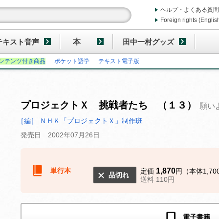
ヘルプ・よくある質問
Foreign rights (Englis
テキスト音声
本
田中一村グッズ
ンテンツ付き商品
ポケット語学
テキスト電子版
プロジェクトＸ 挑戦者たち （１３）
願い
［編］ ＮＨＫ「プロジェクトＸ」制作班
発売日 2002年07月26日
単行本
1,870
定価
円（本体1,70
品切れ
送料 110円
電子書籍