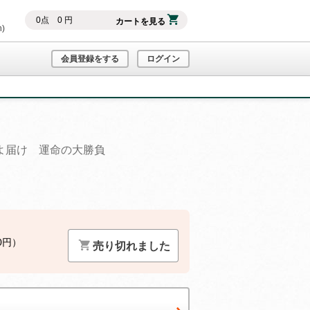
0
点
0
円
カートを見る
h)
会員登録をする
ログイン
よ届け 運命の大勝負
0円）
売り切れました