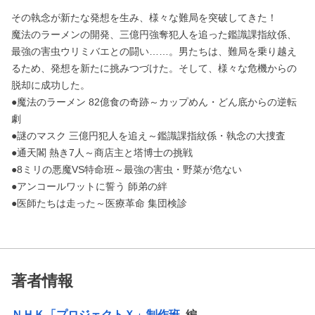
その執念が新たな発想を生み、様々な難局を突破してきた！
魔法のラーメンの開発、三億円強奪犯人を追った鑑識課指紋係、
最強の害虫ウリミバエとの闘い……。男たちは、難局を乗り越え
るため、発想を新たに挑みつづけた。そして、様々な危機からの
脱却に成功した。
●魔法のラーメン 82億食の奇跡～カップめん・どん底からの逆転
劇
●謎のマスク 三億円犯人を追え～鑑識課指紋係・執念の大捜査
●通天閣 熱き7人～商店主と塔博士の挑戦
●8ミリの悪魔VS特命班～最強の害虫・野菜が危ない
●アンコールワットに誓う 師弟の絆
●医師たちは走った～医療革命 集団検診
著者情報
ＮＨＫ「プロジェクトＸ」制作班
編