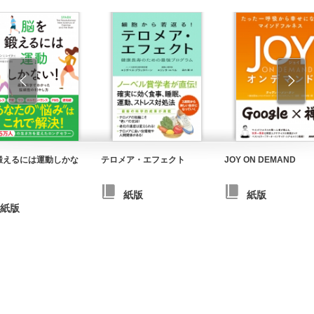
鍛えるには運動しかな
テロメア・エフェクト
JOY ON DEMAND
紙版
紙版
紙版