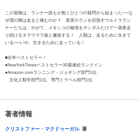
この冒険は、ランナー誰もが抱くひとつの疑問から始まった──な
ぜ僕の脚は走ると痛むのか？ 真実のランを目指すウルトララン
ナーたちは、やがて、メキシコの秘境をサンダルだけで一昼夜走
り続けるタラウマラ族と邂逅する！ 人類は、走るために生きて
いる──いや、生きるために走っている！
■全米ベストセラー！
●NewYorkTimesベストセラー30週連続ランクイン
●Amazon.comランニング・ジョギング部門1位、
文化人類学部門1位、専門トラベル部門1位
著者情報
クリストファー・マクドゥーガル
著