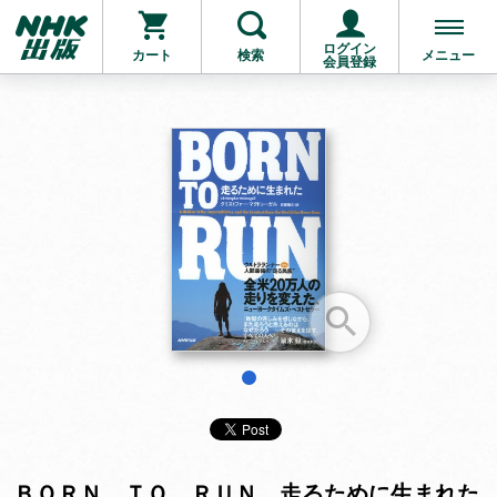
ログイン
カート
検索
メニュー
会員登録
お支払いに進む
他にも商品を買う
1
ＢＯＲＮ ＴＯ ＲＵＮ 走るために生まれた