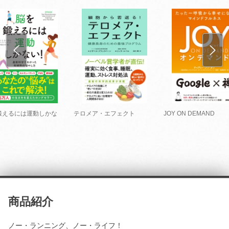
鍛えるには運動しかな
テロメア・エフェクト
JOY ON DEMAND
商品紹介
ノー・ランニング、ノー・ライフ！