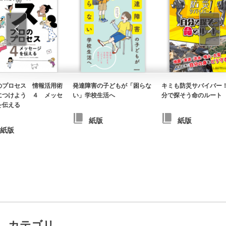
のプロセス 情報活用術
発達障害の子どもが「困らな
キミも防災サバイバー
につけよう ４ メッセ
い」学校生活へ
分で探そう命のルート
を伝える
紙版
紙版
紙版
カテゴリ