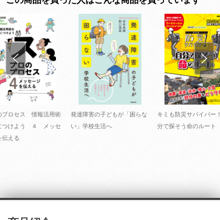
のプロセス 情報活用術
発達障害の子どもが「困らな
キミも防災サバイバー
につけよう ４ メッセ
い」学校生活へ
分で探そう命のルート
を伝える