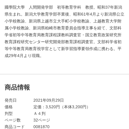
國學院大學 人間開発学部 初等教育学科 教授。昭和37年新潟
県生まれ。新潟大学教育学部卒業後、昭和61年4月より新潟県公立
小学校教諭、新潟県上越市立大手町小学校教諭、上越教育大学附
属小学校教諭、新潟県柏崎市教育委員会指導主事を経て、文部科
学省初等中等教育局教育課程課教科調査官・国立教育政策研究所
教育課程研究センター研究開発部教育課程調査官。文部科学省初
等中等教育局教育視学官として新学習指導要領作成に携わる。平
成29年4月より現職。
商品情報
発売日
2021年09月29日
価格
定価：
3,520
円（本体3,200円）
判型
Ａ４判
ページ数
32ページ
商品コード
0081870