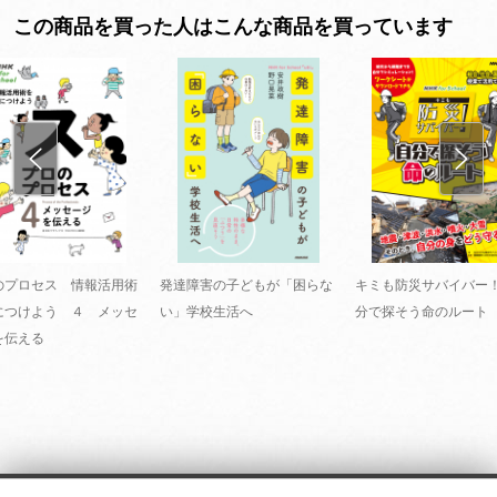
この商品を買った人はこんな商品を買っています
のプロセス 情報活用術
発達障害の子どもが「困らな
キミも防災サバイバー
につけよう ４ メッセ
い」学校生活へ
分で探そう命のルート
を伝える