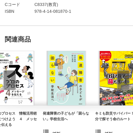
Cコード
C8337(教育)
ISBN
978-4-14-081870-1
関連商品
のプロセス 情報活用術
発達障害の子どもが「困らな
キミも防災サバイバー
につけよう ４ メッセ
い」学校生活へ
分で探そう命のルート
を伝える