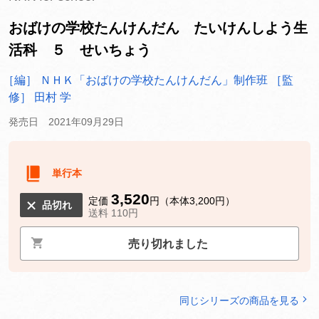
おばけの学校たんけんだん たいけんしよう生
活科 ５ せいちょう
［編］ ＮＨＫ「おばけの学校たんけんだん」制作班
［監
修］ 田村 学
発売日 2021年09月29日
単行本
3,520
定価
円（本体3,200円）
品切れ
送料 110円
売り切れました
同じシリーズの商品を見る