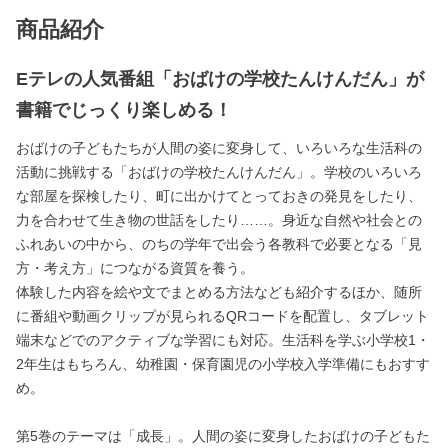
商品紹介
Eテレの人気番組「おばけの学校たんけんだん」が
書籍でじっくり楽しめる！
おばけの子どもたちが人間の姿に変身して、いろいろな生活科の
活動に挑戦する「おばけの学校たんけんだん」。学校のいろいろ
な部屋を探検したり、町に出かけてとっておきの発見をしたり、
力を合わせて生き物の世話をしたり……。身近な自然や社会との
ふれあいの中から、のちの学年で出会う各教科で必要となる「見
方・考え方」につながる資質を養う。
体験した内容を絵や文でまとめる方法なども紹介するほか、随所
に番組や動画クリップが見られるQRコードを配置し、タブレット
端末などでのアクティブな学習にも対応。生活科を学ぶ小学校1・
2年生はもちろん、幼稚園・保育園児の小学校入学準備にもおすす
め。
第5巻のテーマは「成長」。人間の姿に変身したおばけの子どもた