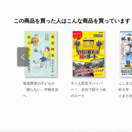
この商品を買った人はこんな商品を買っています
 情報
発達障害の子どもが
キミも防災サバイバ
ふしぎ
けよ
「困らない」学校生活
ー！ 自分で探そう命
科６年
ージを
へ
のルート
☆まと