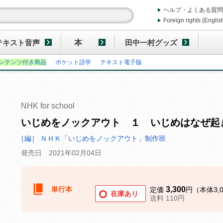
ヘルプ・よくある質問
Foreign rights (Englis
テキスト音声
本
田中一村グッズ
ンテンツ付き商品
ポケット語学
テキスト電子版
NHK for school
いじめをノックアウト １ いじめはなぜ起
［編］ ＮＨＫ「いじめをノックアウト」制作班
発売日 2021年02月04日
単行本
3,300
定価
円（本体3,
在庫あり
送料 110円