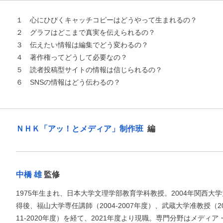
１ 心にひびくキャッチコピーはどうやって生まれるの？
２ グラフはどこまで真実を伝えられるの？
３ 伝えたい情報は編集でどう変わるの？
４ 著作権ってどうして必要なの？
５ 読者投稿型サイトの情報は信じられるの？
６ SNSの情報はどう伝わるの？
ＮＨＫ「アッ！とメディア」制作班
編
お支払いに進む
他にも商品を買う
中橋 雄
監修
1975年生まれ、日本大学文理学部教育学科教授。2004年関西
得後、福山大学専任講師（2004-2007年度）、武蔵大学准教授（20
11-2020年度）を経て、2021年度より現職。専門分野はメデ