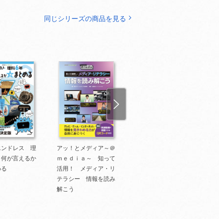
同じシリーズの商品を見る
エンドレス 理
アッ！とメディア～＠
ふしぎエンドレス 理
N
 何が言えるか
ｍｅｄｉａ～ 知って
科５年 確かめ方☆考
める
活用！ メディア・リ
える
テラシー 情報を読み
解こう