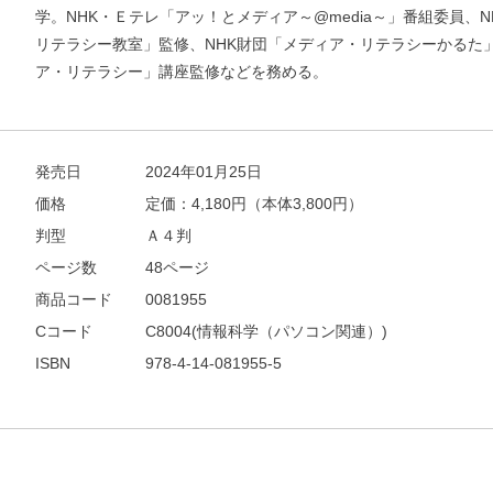
学。NHK・Ｅテレ「アッ！とメディア～@media～」番組委員、
リテラシー教室」監修、NHK財団「メディア・リテラシーかるた
ア・リテラシー」講座監修などを務める。
発売日
2024年01月25日
価格
定価：
4,180
円（本体3,800円）
判型
Ａ４判
ページ数
48ページ
商品コード
0081955
Cコード
C8004(情報科学（パソコン関連）)
ISBN
978-4-14-081955-5