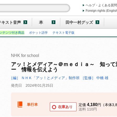
ヘルプ・よくある質問
Foreign rights (Englis
テキスト音声
本
田中一村グッズ
ンテンツ付き商品
ポケット語学
テキスト電子版
NHK for school
アッ！とメディア～＠ｍｅｄｉａ～ 知って
ー 情報を伝えよう
［編］ ＮＨＫ「アッ！とメディア」制作班
［監修］ 中橋 雄
発売日 2024年01月25日
単行本
4,180
定価
円（本体3,
在庫あり
送料 110円