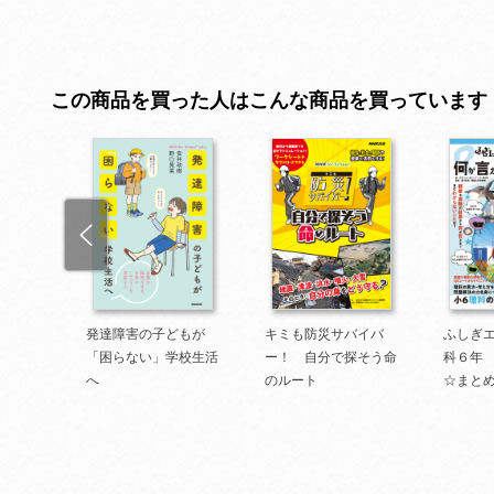
この商品を買った人はこんな商品を買っています
 情報
発達障害の子どもが
キミも防災サバイバ
ふしぎ
けよ
「困らない」学校生活
ー！ 自分で探そう命
科６年
ージを
へ
のルート
☆まと